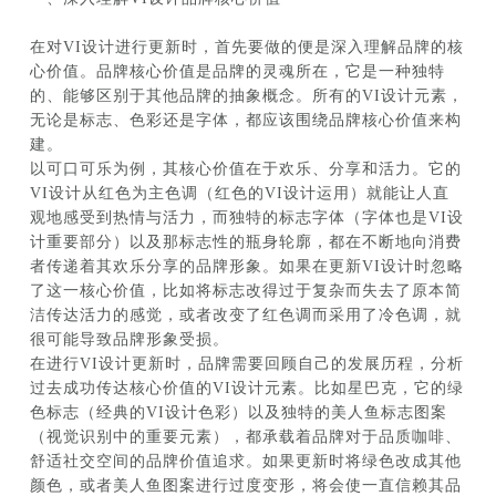
在对VI设计进行更新时，首先要做的便是深入理解品牌的核
心价值。品牌核心价值是品牌的灵魂所在，它是一种独特
的、能够区别于其他品牌的抽象概念。所有的VI设计元素，
无论是标志、色彩还是字体，都应该围绕品牌核心价值来构
建。
以可口可乐为例，其核心价值在于欢乐、分享和活力。它的
VI设计从红色为主色调（红色的VI设计运用）就能让人直
观地感受到热情与活力，而独特的标志字体（字体也是VI设
计重要部分）以及那标志性的瓶身轮廓，都在不断地向消费
者传递着其欢乐分享的品牌形象。如果在更新VI设计时忽略
了这一核心价值，比如将标志改得过于复杂而失去了原本简
洁传达活力的感觉，或者改变了红色调而采用了冷色调，就
很可能导致品牌形象受损。
在进行VI设计更新时，品牌需要回顾自己的发展历程，分析
过去成功传达核心价值的VI设计元素。比如星巴克，它的绿
色标志（经典的VI设计色彩）以及独特的美人鱼标志图案
（视觉识别中的重要元素），都承载着品牌对于品质咖啡、
舒适社交空间的品牌价值追求。如果更新时将绿色改成其他
颜色，或者美人鱼图案进行过度变形，将会使一直信赖其品