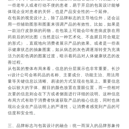
一些老年人或者行动不便的患者，易于开启的包装设计能够
体现企业对患者的关怀，也是产品安全性的一个延伸。
在包装的视觉设计上，除了品牌标志的主导地位外，还会运
用一些辅助图形和图案来强调产品的有效性。比如，如果是
一款治疗皮肤病的药物，在包装上可能会印有患病皮肤在用
药前后的对比图（当然是以一种艺术化、不血腥且符合规定
的形式），直观地向消费者展示产品的效果。或者是一些表
示健康状态的抽象图案，如从病态的灰色调逐渐转变为充满
活力的彩色调的图案过渡，暗示着药品对人体健康状态的改
善过程。
从包装的整体布局来看，信息的分层展示也非常重要。长沙
vi设计公司会将药品的名称、主要成分、功能主治、用法用
量等关键信息以清晰、易读的方式呈现在包装上。重要信息
会以较大的字体、醒目的颜色放置在显眼位置，而一些相对
次要的信息则会在下方或者侧面进行详细的说明。这种信息
布局方式有助于消费者快速获取产品的核心信息，同时也体
现出企业在产品说明上的严谨性，让消费者感觉到产品的可
信度和安全性。
三、品牌标志与包装设计的融合：统一而深入的品牌形象传