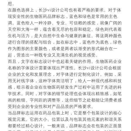
想。
在颜色选择上，长沙vi设计公司也有着严格的要求。对于体
现安全性的生物医药品牌标志，蓝色和绿色是常用的主色
调。蓝色给人一种冷静、专业、可信赖的感觉，就像广阔的
天空和大海一样，蕴含着无尽的包容和稳定。绿色则代表着
生机与活力，是大自然中生命与健康的象征。将这两种颜色
进行合理的搭配与组合，如在标志中，蓝色作为底色，绿色
作为图形的主要颜色，或者是两者以渐变的形式融合在一
起，营造出一种既专业又充满生机的视觉感受。
而且，文字在标志设计中也起着关键的作用。生物医药企业
名称的字体设计需要体现出严谨性。长沙vi设计公司会根据
企业的文化和发展理念，对字体进行定制化设计。例如，采
用无衬线字体，这种字体简洁明了，给人一种现代感和科技
感，暗示着企业在生物医药研发生产过程中运用了先进的科
学技术。同时，对字体的细节处理也会体现出精致感，如笔
画的粗细、字间距的调整等，这些细节之处都能让消费者感
受到企业的专业性和对产品品质的严格要求。
当品牌标志运用在药品包装上时，它是整个包装设计的核心
视觉元素。它的大小、位置以及与包装其他元素的和谐关系
都要经过精心设计。一般来说，品牌标志会在包装的正面显