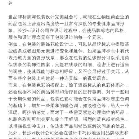
达
当品牌标志与包装设计完美融合时，就能在生物医药企业的
药品包装上营造出高度统一且富有深度的专业健康品牌形
象。长沙vi设计公司在设计过程中，会使品牌标志的风格、
颜色和设计理念贯穿于包装设计的每一个元素。
例如，在包装的装饰花纹设计上，可以从品牌标志中提取某
些线条或者图形元素进行变化和延伸。如果品牌标志中有代
表治愈力量的弧形线条，那么在包装的边缘部分可以采用类
似线条的装饰性图案，只是在线条的粗细、疏密上进行适当
的调整，使其既能与标志相呼应，又不会显得过于突兀，从
而在整个包装上构建起一种连贯统一的视觉语言。
而且，在包装色彩的搭配上，除了遵循标志的色彩体系外，
还会根据不同的药品类型和治疗目的进行微调。对于一些用
于长期保健的药品，包装色彩可能会在保持品牌标志主色调
的基础上，增加一些柔和的暖色调，如淡橙色等，给人一种
温暖、呵护的感觉；而对于一些需要紧急处理病症的药品，
包装色彩则可能会更加偏向于鲜明、强烈的蓝色或者绿色，
以增强视觉冲击力，传达出产品能够迅速解决问题的信息。
此外，长沙vi设计公司还会在设计中巧妙地运用品牌标志和