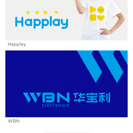
Happlay
WBN