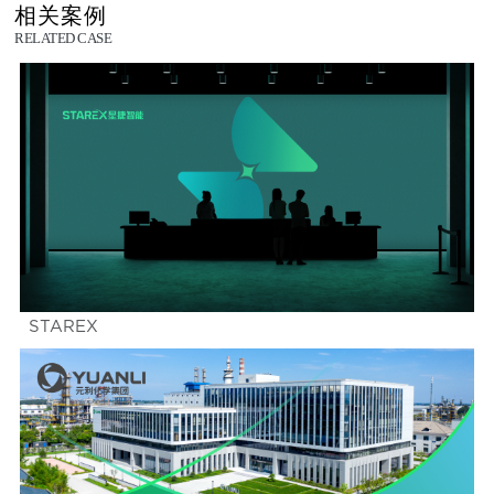
相关案例
RELATED CASE
STAREX