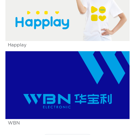
Happlay
WBN