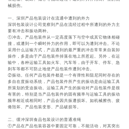
械损伤。
一、
深圳
产品
包装设计
在流通中遭到的外力
深圳包装设计公司觉察到产品在流经过程中所遭到的外力主
要有冲击和振动两种。
①冲击。产品包装件从一定高度落下与空中或其它物体相碰
撞，或遭到一个瞬时外力的作用，即可以为遭到冲击。不论
采用什么运输方式，产品遇到的最严重的冲击常常来自装卸
操作，多是由于产品包装件掉落在地上所惹起。另外，在运
输中，各种运输工具如火车、汽车等，由于开车、停车、急
刹车等都不可防止地使产品包装件遭到冲击。
②振动。任何产品包装件都是一个有弹性和阻尼同时存在的
多自在度振动系统，产品包装件所产生的振动是由运输工具
所策划的受迫振动。运输工具产生的振动对产品包装件是很
有害的，特别是当产品包装件的固有频率与运输工具的振动
频率相近或相同时，产品会因共振遭损坏。如机械擦伤、疲
倦毁坏、产品包装变形、产品破损等。
二、缓冲深圳食品包装设计的普通准绳
①产品在产品包装容器中要固定可靠，不能活动，对其突出